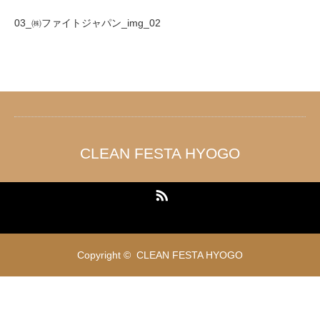
03_㈱ファイトジャパン_img_02
CLEAN FESTA HYOGO
RSS
Copyright ©
CLEAN FESTA HYOGO