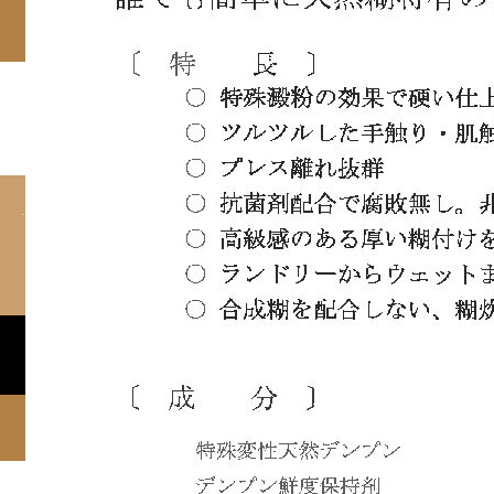
オーガニックスターチ
CLEAN FESTA HYOGO
RSS
Copyright ©
CLEAN FESTA HYOGO