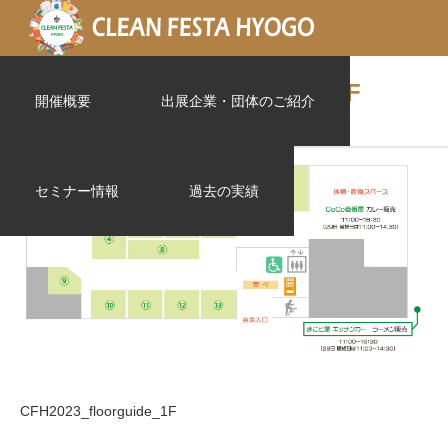
CFH2023_floorguide_1F
開催概要
出展企業・団体のご紹介
セミナー情報
過去の実績
CFH2023_floorguide_1F