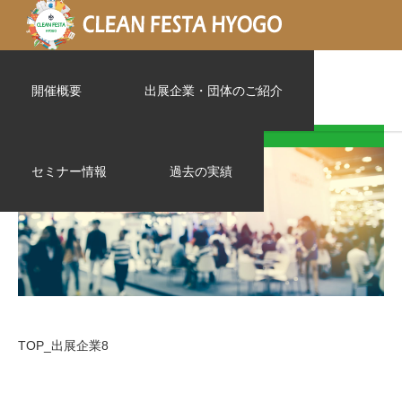
TOP_出展企業8
開催概要
出展企業・団体のご紹介
セミナー情報
過去の実績
TOP_出展企業8